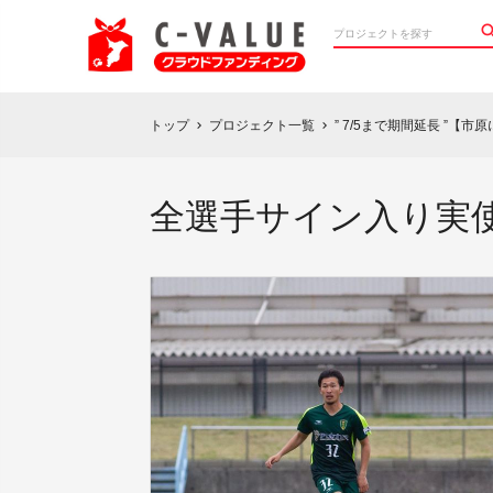
トップ
プロジェクト一覧
” 7/5まで期間延長 ”【
chevron_right
chevron_right
全選手サイン入り実