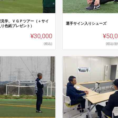
習見学、ＶＧＰツアー（＋サイ
選手サイン入りシューズ
入り色紙プレゼント）
¥30,000
¥50,
(税込)
(税込/送