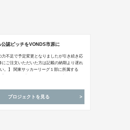
FA公認ピッチをVONDS市原に
ちの力不足で予定変更となりましたが引き続き応
以降にご注文いただいた方は記載の納期より遅れ
い。】 関東サッカーリーグ１部に所属する
ム「ＶＯＮＤＳ市原レディース」が練習で使用
ッチをＪＦＡ公認ピッチへ今年末に変更予定！
皆さまの力をお貸しください！
プロジェクトを見る