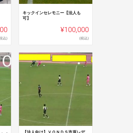
キックインセレモニー【法人も
可】
000
¥100,000
(税込)
(税込)
【法人向け】ＶＯＮＤＳ市原レデ