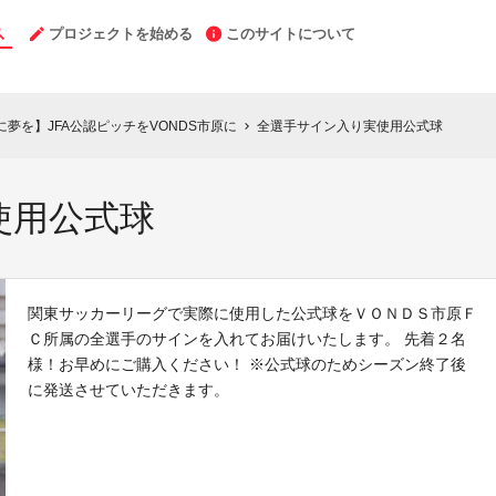
プロジェクトを始める
このサイトについて
市原に夢を】JFA公認ピッチをVONDS市原に
全選手サイン入り実使用公式球
chevron_right
使用公式球
関東サッカーリーグで実際に使用した公式球をＶＯＮＤＳ市原Ｆ
Ｃ所属の全選手のサインを入れてお届けいたします。 先着２名
様！お早めにご購入ください！ ※公式球のためシーズン終了後
に発送させていただきます。