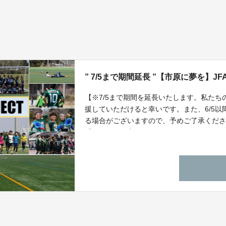
” 7/5まで期間延長 ”【市原に夢を】J
【※7/5まで期間を延長いたします。私た
援していただけると幸いです。また、6/5
る場合がございますので、予めご了承くださ
「ＶＯＮＤＳ市原ＦＣ」やレディースチー
するＶＯＮＤＳグリーンパークの人工芝ピ
しかし、着工には多額な費用が必要、、、