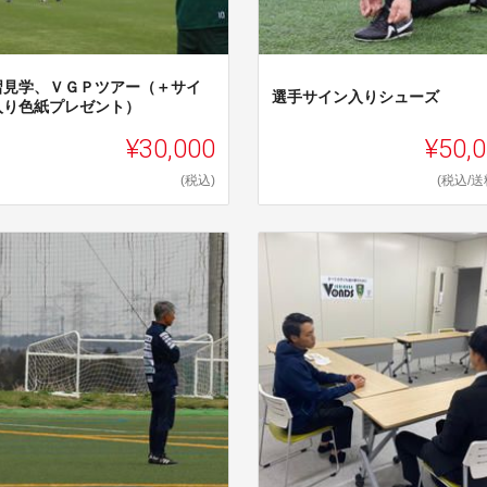
習見学、ＶＧＰツアー（＋サイ
選手サイン入りシューズ
入り色紙プレゼント）
¥30,000
¥50,
(税込)
(税込/送