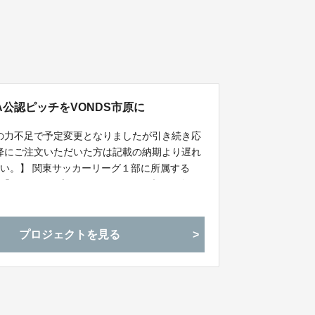
FA公認ピッチをVONDS市原に
ちの力不足で予定変更となりましたが引き続き応
以降にご注文いただいた方は記載の納期より遅れ
い。】 関東サッカーリーグ１部に所属する
ム「ＶＯＮＤＳ市原レディース」が練習で使用
ッチをＪＦＡ公認ピッチへ今年末に変更予定！
皆さまの力をお貸しください！
プロジェクトを見る