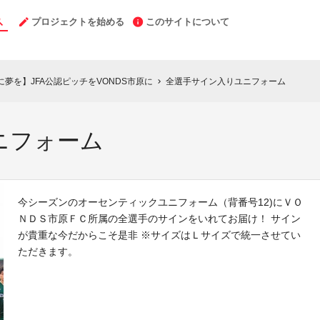
プロジェクトを始める
このサイトについて
市原に夢を】JFA公認ピッチをVONDS市原に
全選手サイン入りユニフォーム
chevron_right
ニフォーム
今シーズンのオーセンティックユニフォーム（背番号12)にＶＯ
ＮＤＳ市原ＦＣ所属の全選手のサインをいれてお届け！ サイン
が貴重な今だからこそ是非 ※サイズはＬサイズで統一させてい
ただきます。