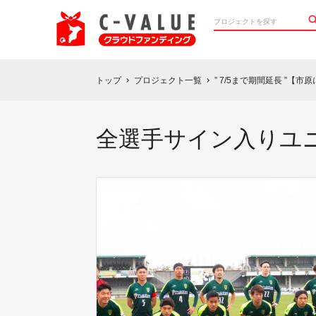
トップ
プロジェクト一覧
” 7/5まで期間延長 ”【
chevron_right
chevron_right
全選手サイン入りユ