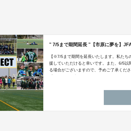
” 7/5まで期間延長 ”【市原に夢を】J
【※7/5まで期間を延長いたします。私た
援していただけると幸いです。また、6/5
る場合がございますので、予めご了承くださ
「ＶＯＮＤＳ市原ＦＣ」やレディースチー
するＶＯＮＤＳグリーンパークの人工芝ピ
しかし、着工には多額な費用が必要、、、