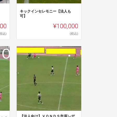
キックインセレモニー【法人も
可】
000
¥100,000
(税込)
(税込)
【法人向け】ＶＯＮＤＳ市原レデ