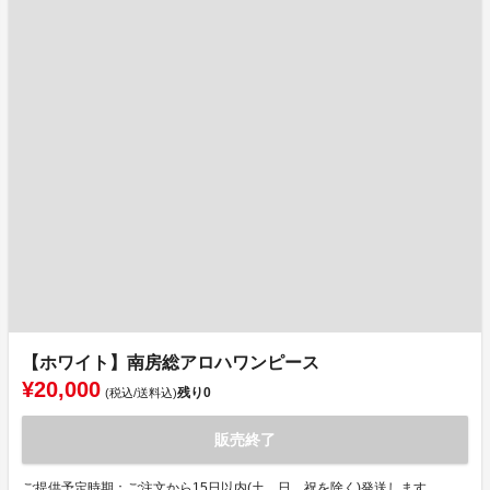
【ホワイト】南房総アロハワンピース
¥20,000
残り
0
(税込/送料込)
販売終了
ご提供予定時期：ご注文から15日以内(土、日、祝を除く)発送します。