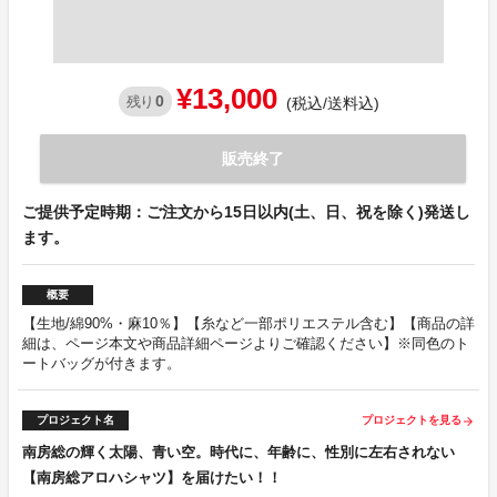
¥13,000
0
残り
(税込/送料込)
販売終了
ご提供予定時期：ご注文から15日以内(土、日、祝を除く)発送し
ます。
概要
【生地/綿90%・麻10％】【糸など一部ポリエステル含む】【商品の詳
細は、ページ本文や商品詳細ページよりご確認ください】※同色のト
ートバッグが付きます。
プロジェクト名
プロジェクトを見る
arrow_forward
南房総の輝く太陽、青い空。時代に、年齢に、性別に左右されない
【南房総アロハシャツ】を届けたい！！