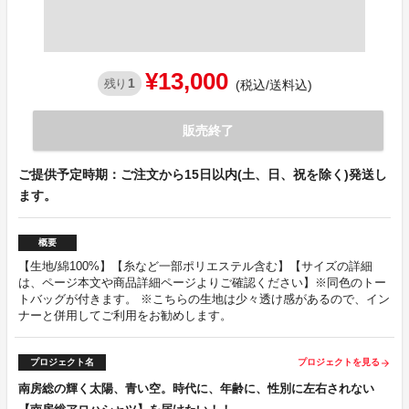
¥13,000
1
残り
(税込/送料込)
販売終了
ご提供予定時期：ご注文から15日以内(土、日、祝を除く)発送し
ます。
概要
【生地/綿100%】【糸など一部ポリエステル含む】【サイズの詳細
は、ページ本文や商品詳細ページよりご確認ください】※同色のトー
トバッグが付きます。 ※こちらの生地は少々透け感があるので、イン
ナーと併用してご利用をお勧めします。
プロジェクト名
プロジェクトを見る
arrow_forward
南房総の輝く太陽、青い空。時代に、年齢に、性別に左右されない