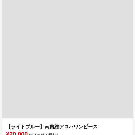
【ライトブルー】南房総アロハワンピース
¥20,000
残り
1
(税込/送料込)