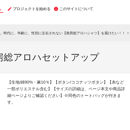
プロジェクトを始める
このサイトについて
。時代に、年齢に、性別に左右されない【南房総アロハシャツ】を届けたい！！
chevron_right
房総アロハセットアップ
【生地/綿90%・麻10％】【ボタン/ココナッツボタン】【糸など
一部ポリエステル含む】【サイズの詳細は、ページ本文や商品詳
細ページよりご確認ください】※同色のトートバッグが付きま
す。