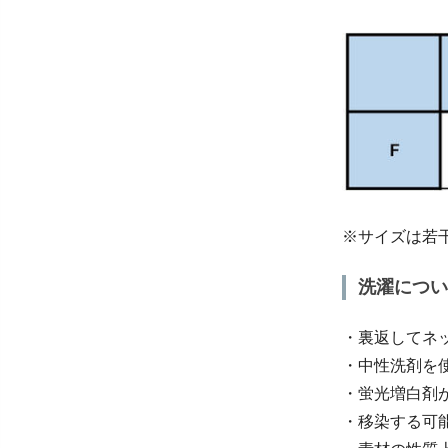
※サイズは若
洗濯につい
・裏返してネ
・中性洗剤を
・蛍光増白剤
・移染する可