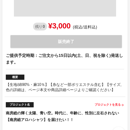
¥3,000
0
残り
(税込/送料込)
販売終了
ご提供予定時期：ご注文から15日以内(土、日、祝を除く)発送し
ます。
概要
【生地/綿90%・麻10％】【糸など一部ポリエステル含む】【サイズ,
色の詳細は、ページ本文や商品詳細ページよりご確認ください】
プロジェクト名
プロジェクトを見る
arrow_forward
南房総の輝く太陽、青い空。時代に、年齢に、性別に左右されない
【南房総アロハシャツ】を届けたい！！