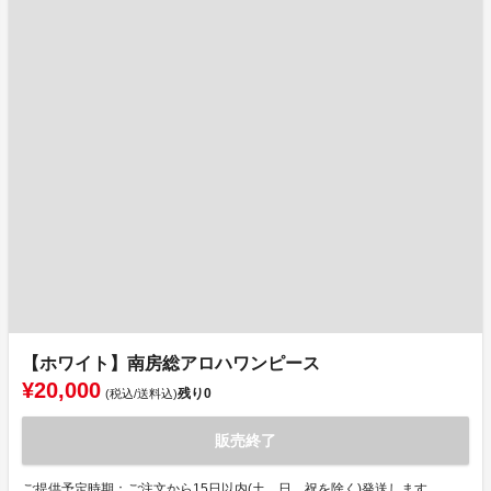
【ホワイト】南房総アロハワンピース
¥20,000
残り
0
(税込/送料込)
販売終了
ご提供予定時期：ご注文から15日以内(土、日、祝を除く)発送します。