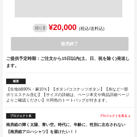
¥20,000
2
残り
(税込/送料込)
販売終了
ご提供予定時期：ご注文から15日以内(土、日、祝を除く)発送し
ます。
概要
【生地/綿90%・麻10％】【ボタン/ココナッツボタン】【糸など一部
ポリエステル含む】【サイズの詳細は、ページ本文や商品詳細ページ
よりご確認ください】※同色のトートバッグが付きます。
プロジェクト名
プロジェクトを見る
arrow_forward
南房総の輝く太陽、青い空。時代に、年齢に、性別に左右されない
【南房総アロハシャツ】を届けたい！！