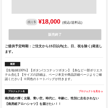
¥18,000
5
残り
(税込/送料込)
販売終了
ご提供予定時期：ご注文から15日以内(土、日、祝を除く)発送し
ます。
概要
【生地/綿100%】【ボタン/ココナッツボタン】【糸など一部ポリエス
テル含む】【サイズの詳細は、ページ本文や商品詳細ページよりご確
認ください】※同色のトートバッグが付きます。
プロジェクト名
プロジェクトを見る
arrow_forward
南房総の輝く太陽、青い空。時代に、年齢に、性別に左右されない
【南房総アロハシャツ】を届けたい！！