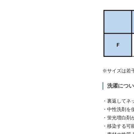
※サイズは若
洗濯につい
・裏返してネ
・中性洗剤を
・蛍光増白剤
・移染する可