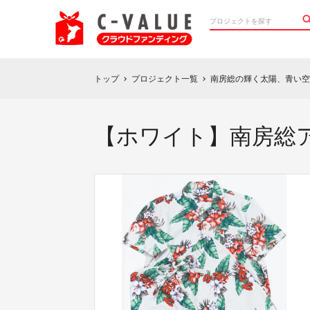
トップ
プロジェクト一覧
南房総の輝く太陽、青い空
chevron_right
chevron_right
【ホワイト】南房総