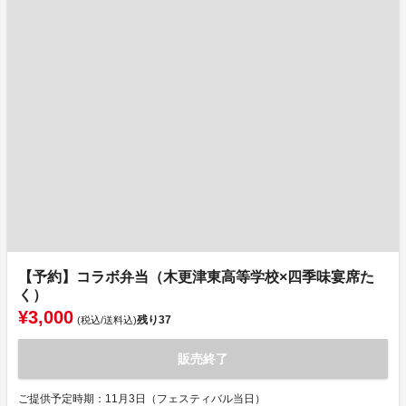
【予約】コラボ弁当（木更津東高等学校×四季味宴席た
く）
¥3,000
残り
37
(税込/送料込)
販売終了
ご提供予定時期：11月3日（フェスティバル当日）