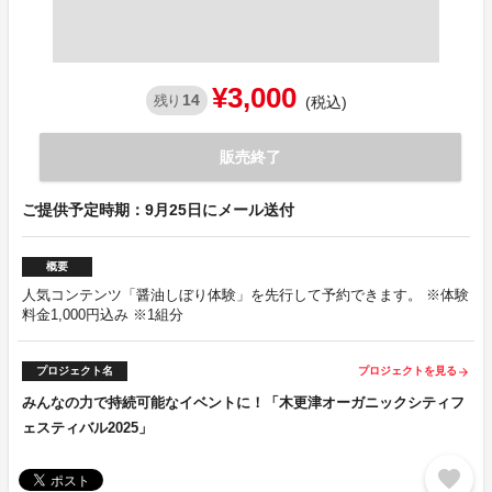
¥3,000
14
残り
(税込)
販売終了
ご提供予定時期：9月25日にメール送付
概要
人気コンテンツ「醤油しぼり体験」を先行して予約できます。 ※体験
料金1,000円込み ※1組分
プロジェクト名
プロジェクトを見る
arrow_forward
みんなの力で持続可能なイベントに！「木更津オーガニックシティフ
ェスティバル2025」
favorite