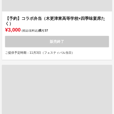
【予約】コラボ弁当（木更津東高等学校×四季味宴席た
く）
¥3,000
残り
37
(税込/送料込)
販売終了
ご提供予定時期：11月3日（フェスティバル当日）