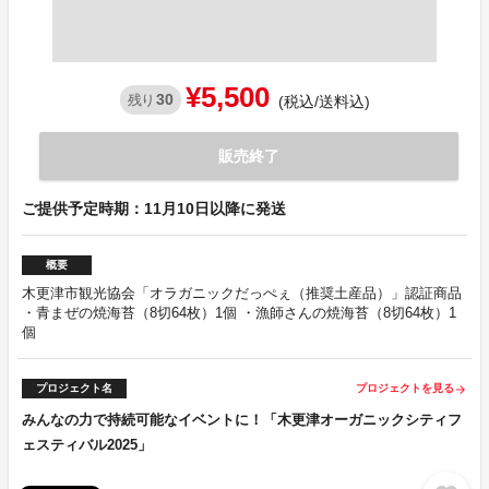
¥5,500
30
残り
(税込/送料込)
販売終了
ご提供予定時期：11月10日以降に発送
概要
木更津市観光協会「オラガニックだっぺぇ（推奨土産品）」認証商品
・青まぜの焼海苔（8切64枚）1個 ・漁師さんの焼海苔（8切64枚）1
個
プロジェクト名
プロジェクトを見る
arrow_forward
みんなの力で持続可能なイベントに！「木更津オーガニックシティフ
ェスティバル2025」