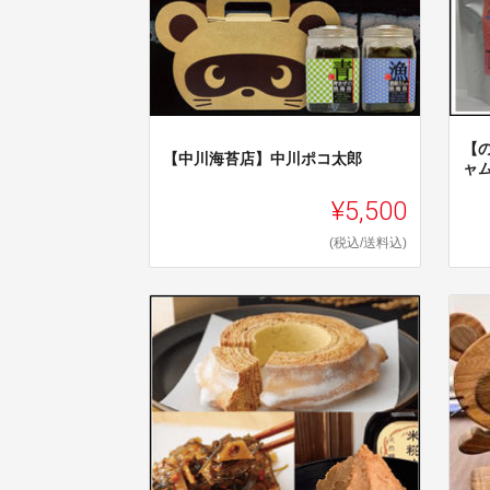
【
【中川海苔店】中川ポコ太郎
ャ
¥5,500
(税込/送料込)