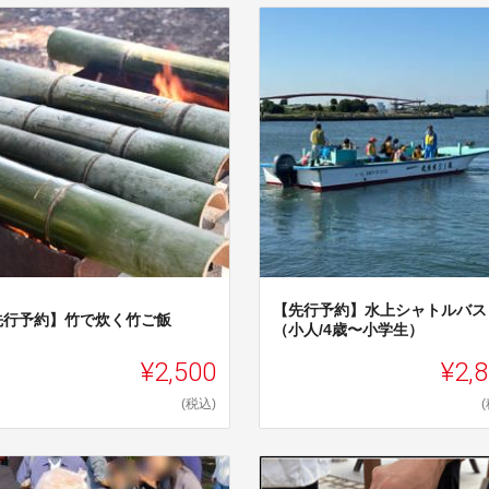
【先行予約】水上シャトルバス
先行予約】竹で炊く竹ご飯
（小人/4歳〜小学生）
¥2,500
¥2,
(税込)