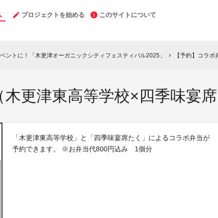
プロジェクトを始める
このサイトについて
ベントに！「木更津オーガニックシティフェスティバル2025」
【予約】コラボ
chevron_right
（木更津東高等学校×四季味宴
「木更津東高等学校」と「四季味宴席たく」によるコラボ弁当が
予約できます。 ※お弁当代800円込み 1個分