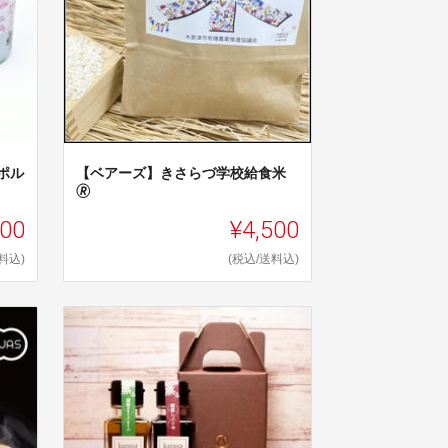
（ポル
【ベアーズ】きさらづ学校給食米
🄬
500
¥4,500
料込)
(税込/送料込)