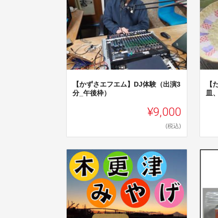
【かずさエフエム】DJ体験（出演3
【
分_午後枠）
皿
¥9,000
(税込)