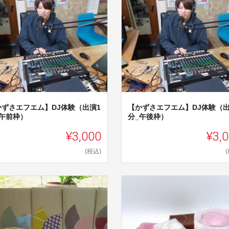
かずさエフエム】DJ体験（出演1
【かずさエフエム】DJ体験（出
_午前枠）
分_午後枠）
¥3,000
¥3,
(税込)