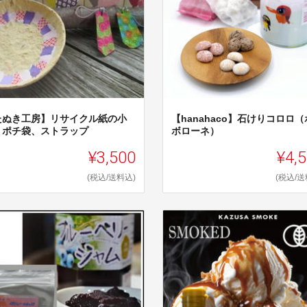
たぬき工房】リサイクル紙の小
【hanahaco】石けりコロロ
、ポチ袋、ストラップ
ボローネ）
¥3,500
¥4,
(税込/送料込)
(税込/送