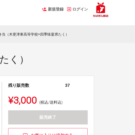
新規登録
ログイン
弁当（木更津東高等学校×四季味宴席たく）
席たく）
残り販売数
37
¥3,000
(税込/送料込)
販売終了