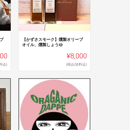
ブ
【かずさスモーク】燻製オリーブ
オイル、燻製しょうゆ
500
¥8,000
料込)
(税込/送料込)