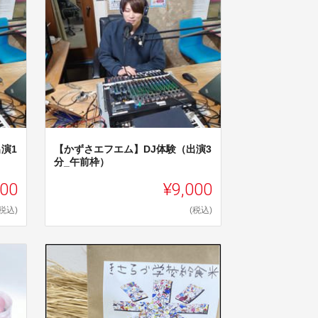
演1
【かずさエフエム】DJ体験（出演3
分_午前枠）
000
¥9,000
(税込)
(税込)