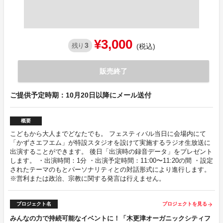
¥3,000
3
残り
(税込)
販売終了
ご提供予定時期：10月20日以降にメール送付
概要
こどもから大人までどなたでも。 フェスティバル当日に会場内にて
「かずさエフエム」が特設スタジオを設けて実施するラジオ生放送に
出演することができます。 後日「出演時の録音データ」をプレゼント
します。 ・出演時間：1分 ・出演予定時間：11:00〜11:20の間 ・設定
されたテーマのもとパーソナリティとの対話形式により進行します。
※営利または政治、宗教に関する発言は行えません。
プロジェクト名
プロジェクトを見る
arrow_forward
みんなの力で持続可能なイベントに！「木更津オーガニックシティフ