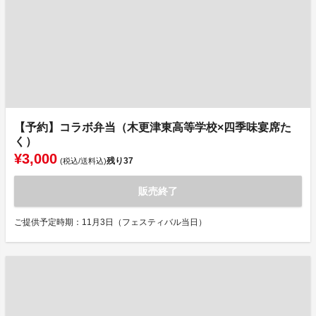
【予約】コラボ弁当（木更津東高等学校×四季味宴席た
く）
¥3,000
残り
37
(税込/送料込)
販売終了
ご提供予定時期：11月3日（フェスティバル当日）