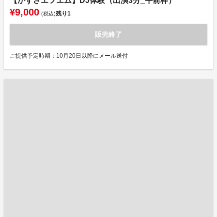
【かずさエフエム】DJ体験（出演3分_午前枠）
¥9,000
残り
1
(税込)
販売終了
ご提供予定時期：10月20日以降にメール送付