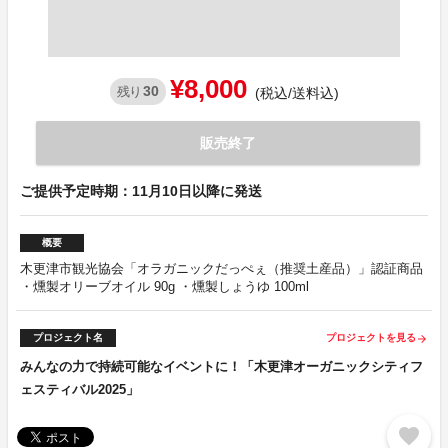
¥8,000
30
残り
(税込/送料込)
販売終了
ご提供予定時期：11月10日以降に発送
概要
木更津市観光協会「オラガニックだっぺぇ（推奨土産品）」認証商品
・燻製オリーブオイル 90g ・燻製しょうゆ 100ml
プロジェクト名
プロジェクトを見る
arrow_forward
みんなの力で持続可能なイベントに！「木更津オーガニックシティフ
ェスティバル2025」
favorite