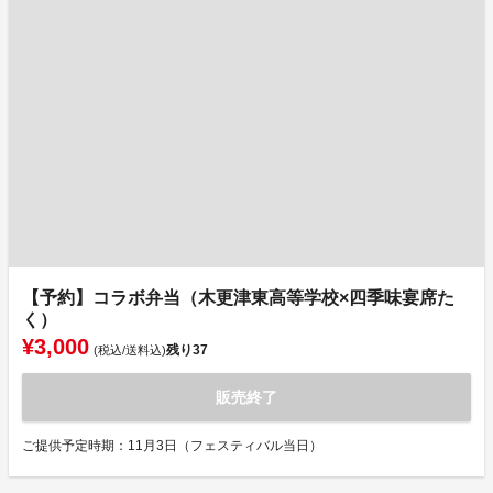
【予約】コラボ弁当（木更津東高等学校×四季味宴席た
く）
¥3,000
残り
37
(税込/送料込)
販売終了
ご提供予定時期：11月3日（フェスティバル当日）