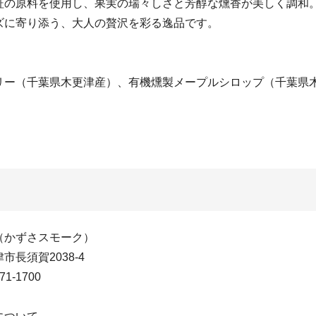
証の原料を使用し、果実の瑞々しさと芳醇な燻香が美しく調和
ズに寄り添う、大人の贅沢を彩る逸品です。
リー（千葉県木更津産）、有機燻製メープルシロップ（千葉県
（かずさスモーク）
市長須賀2038-4
1-1700