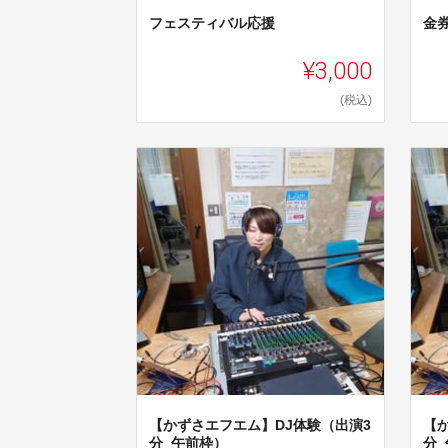
フェスティバル応援
金券
¥3,000
(税込)
【かずさエフエム】DJ体験（出演3
【
分_午前枠）
分