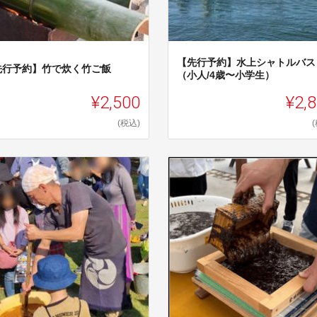
【先行予約】水上シャトルバス
先行予約】竹で炊く竹ご飯
（小人/4歳〜小学生）
¥2,500
¥2,
(税込)