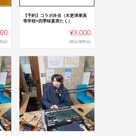
【予約】コラボ弁当（木更津東高
等学校×四季味宴席たく）
000
¥3,000
(税込)
(税込/送料込)