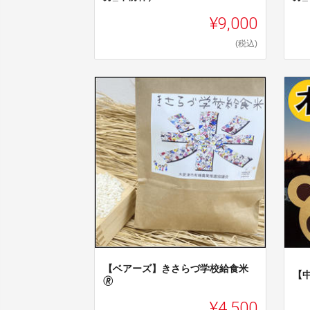
¥9,000
(税込)
【ベアーズ】きさらづ学校給食米
【
🄬
¥4,500