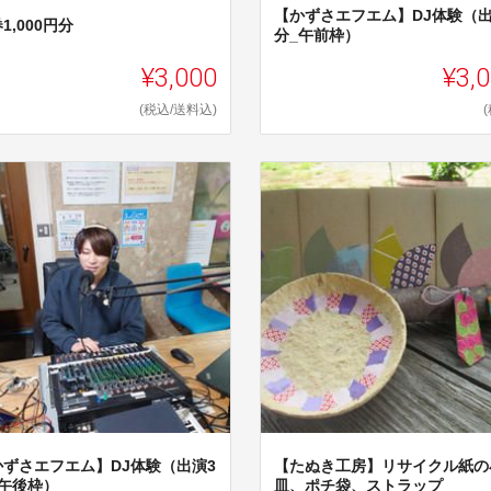
【かずさエフエム】DJ体験（出
1,000円分
分_午前枠）
¥3,000
¥3,
(税込/送料込)
かずさエフエム】DJ体験（出演3
【たぬき工房】リサイクル紙の
_午後枠）
皿、ポチ袋、ストラップ