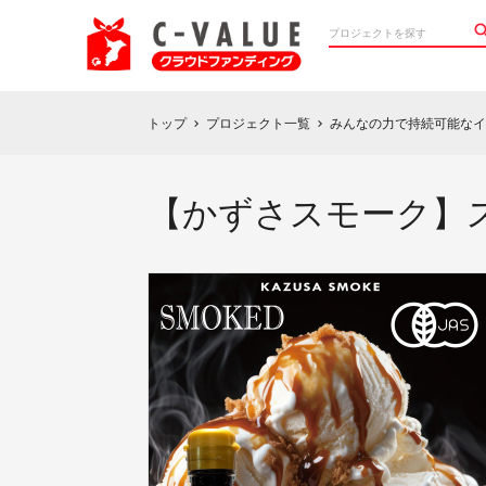
トップ
プロジェクト一覧
みんなの力で持続可能なイ
chevron_right
chevron_right
【かずさスモーク】