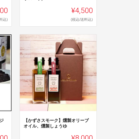
500
¥4,500
料込)
(税込/送料込)
ジ
【かずさスモーク】燻製オリーブ
オイル、燻製しょうゆ
500
¥8,000