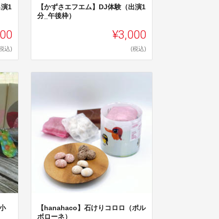
演1
【かずさエフエム】DJ体験（出演1
分_午後枠）
000
¥3,000
(税込)
(税込)
小
【hanahaco】石けりコロロ（ポル
ボローネ）