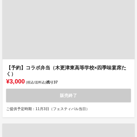
【予約】コラボ弁当（木更津東高等学校×四季味宴席た
く）
¥3,000
残り
37
(税込/送料込)
販売終了
ご提供予定時期：11月3日（フェスティバル当日）