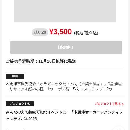
¥3,500
20
残り
(税込/送料込)
販売終了
ご提供予定時期：11月10日以降に発送
概要
木更津市観光協会「オラガニックだっぺぇ（推奨土産品）」認証商品
・リサイクル紙の小皿 1つ ・ポチ袋 5枚 ・ストラップ 2つ
プロジェクト名
プロジェクトを見る
arrow_forward
みんなの力で持続可能なイベントに！「木更津オーガニックシティフ
ェスティバル2025」