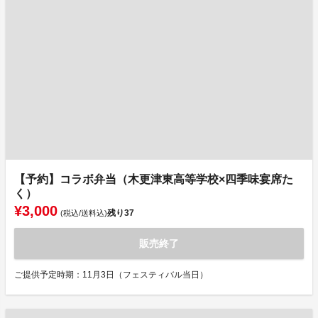
【予約】コラボ弁当（木更津東高等学校×四季味宴席た
く）
¥3,000
残り
37
(税込/送料込)
販売終了
ご提供予定時期：11月3日（フェスティバル当日）