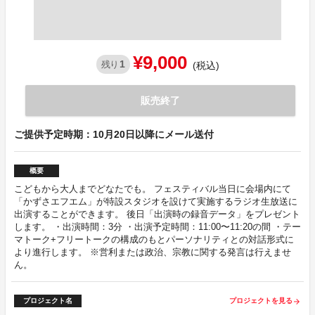
¥9,000
1
残り
(税込)
販売終了
ご提供予定時期：10月20日以降にメール送付
概要
こどもから大人までどなたでも。 フェスティバル当日に会場内にて
「かずさエフエム」が特設スタジオを設けて実施するラジオ生放送に
出演することができます。 後日「出演時の録音データ」をプレゼント
します。 ・出演時間：3分 ・出演予定時間：11:00〜11:20の間 ・テー
マトーク+フリートークの構成のもとパーソナリティとの対話形式に
より進行します。 ※営利または政治、宗教に関する発言は行えませ
ん。
プロジェクト名
プロジェクトを見る
arrow_forward