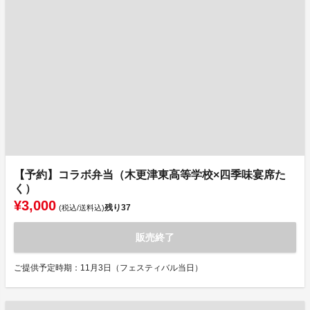
【予約】コラボ弁当（木更津東高等学校×四季味宴席た
く）
¥3,000
残り
37
(税込/送料込)
販売終了
ご提供予定時期：11月3日（フェスティバル当日）