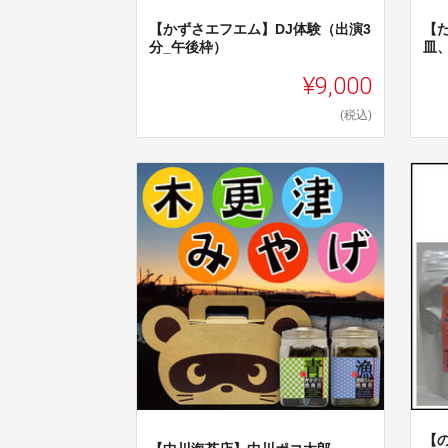
【かずさエフエム】DJ体験（出演3
【
分_午後枠）
皿
¥9,000
(税込)
【