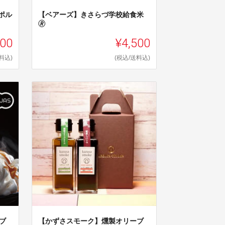
（ポル
【ベアーズ】きさらづ学校給食米
🄬
500
¥4,500
料込)
(税込/送料込)
ブ
【かずさスモーク】燻製オリーブ