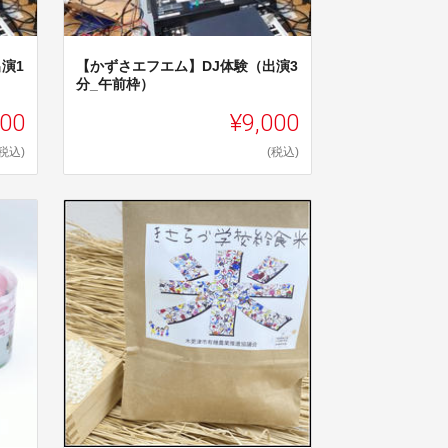
演1
【かずさエフエム】DJ体験（出演3
分_午前枠）
000
¥9,000
(税込)
(税込)