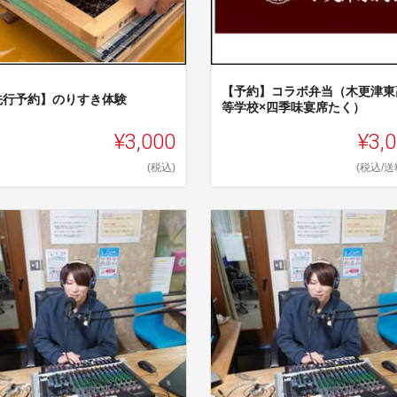
【予約】コラボ弁当（木更津東
先行予約】のりすき体験
等学校×四季味宴席たく）
¥3,000
¥3,
(税込)
(税込/送