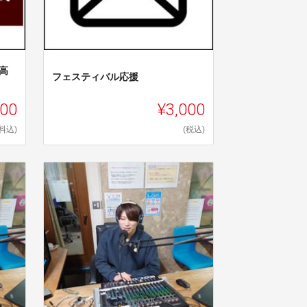
高
フェスティバル応援
000
¥3,000
料込)
(税込)