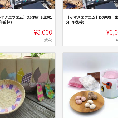
かずさエフエム】DJ体験（出演1
【かずさエフエム】DJ体験（出
_午前枠）
分_午後枠）
¥3,000
¥3,
(税込)